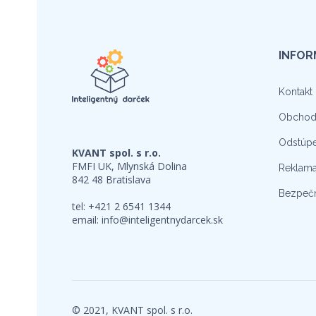
INFOR
Kontakt
Obchod
Odstúpe
KVANT spol. s r.o.
FMFI UK, Mlynská Dolina
Reklama
842 48 Bratislava
Bezpečn
tel: +421 2 6541 1344
email:
info@inteligentnydarcek.sk
© 2021, KVANT spol. s r.o.