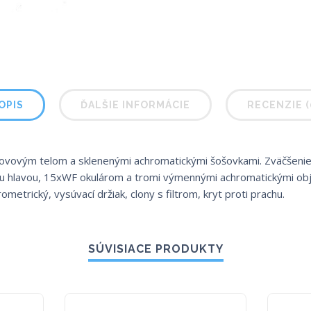
OPIS
ĎALŠIE INFORMÁCIE
RECENZIE (
kovovým telom a sklenenými achromatickými šošovkami. Zväčšenie
u hlavou, 15xWF okulárom a tromi výmennými achromatickými objek
metrický, vysúvací držiak, clony s filtrom, kryt proti prachu.
SÚVISIACE PRODUKTY