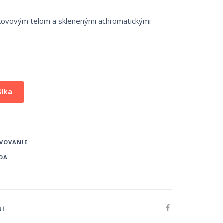
s kovovým telom a sklenenými achromatickými
šíka
VOVANIE
DA
NÍ