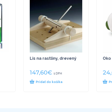
Lis na rastliny, drevený
Oko
147,60
€
24
s DPH
Pridať do košíka
P