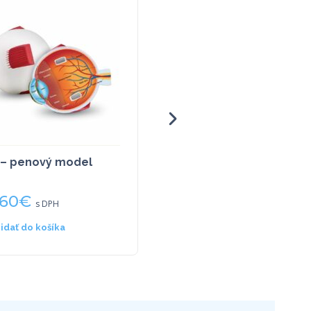
 – penový model
Model srdca – 29 častí
,60
€
33,21
€
s DPH
s DPH
ridať do košíka
Viac info