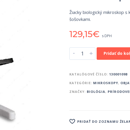
Žiacky biologický mikroskop 
šošovkami.
129,15
€
s DPH
-
+
Pridať do ko
KATALÓGOVÉ ČÍSLO:
13000109B
KATEGÓRIE:
MIKROSKOPY
,
OBJA
ZNAČKY:
BIOLÓGIA
,
PRÍRODOVE
PRIDAŤ DO ZOZNAMU ŽELA