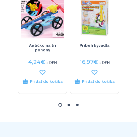
Autíčko na tri
Príbeh kyvadla
pohony
4,24
€
16,97
€
4
s DPH
s DPH
Pridať do košíka
Pridať do košíka
P