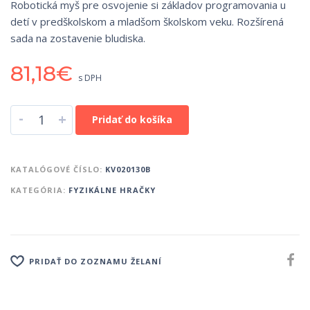
Robotická myš pre osvojenie si základov programovania u
detí v predškolskom a mladšom školskom veku. Rozšírená
sada na zostavenie bludiska.
81,18
€
s DPH
-
+
Pridať do košíka
KATALÓGOVÉ ČÍSLO:
KV020130B
KATEGÓRIA:
FYZIKÁLNE HRAČKY
PRIDAŤ DO ZOZNAMU ŽELANÍ