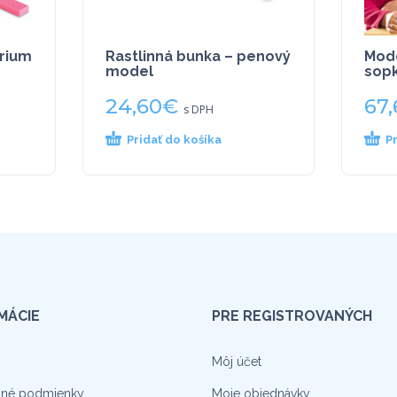
rium
Rastlinná bunka – penový
Mode
model
sop
24,60
€
67,
s DPH
Pridať do košíka
P
MÁCIE
PRE REGISTROVANÝCH
Môj účet
né podmienky
Moje objednávky