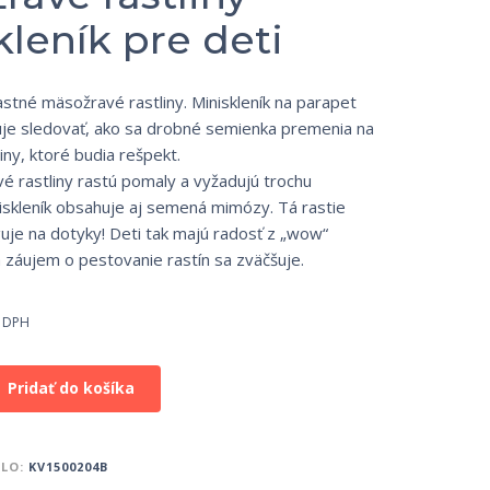
leník pre deti
astné mäsožravé rastliny. Miniskleník na parapet
je sledovať, ako sa drobné semienka premenia na
ny, ktoré budia rešpekt.
 rastliny rastú pomaly a vyžadujú trochu
niskleník obsahuje aj semená mimózy. Tá rastie
guje na dotyky! Deti tak majú radosť z „wow“
záujem o pestovanie rastín sa zväčšuje.
 DPH
Pridať do košíka
SLO:
KV1500204B