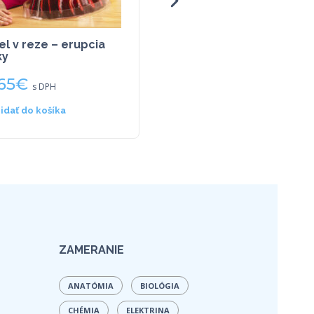
l v reze – erupcia
Vedecký set Sopka
ky
65
€
33,21
€
s DPH
s DPH
ridať do košíka
Pridať do košíka
ZAMERANIE
ANATÓMIA
BIOLÓGIA
CHÉMIA
ELEKTRINA