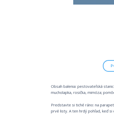
P
Obsah balenia: pestovateľská stanica
mucholapka, rosička, mimóza; pomôc
Predstavte si tiché ráno: na parapete
prvé listy. A ten hrdý pohľad, keď s