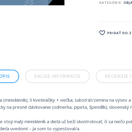
KATEGÓRIE:
OBJ
PRIDAŤ DO 
OPIS
ĎALŠIE INFORMÁCIE
RECENZIE (
 (miniskleník); 3 kvetináčiky + viečka; substrát/zemina na výsev a
ky na presné dávkovanie (odmerka, pipeta, špendlík); slovenský 
 stojí malý miniskleník a dieťa už beží skontrolovať, či sa niečo p
i dieťa uvedomí – Ja som to vypestoval/a.