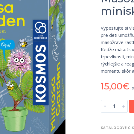
minisk
Vypestujte si vl
pre deti umožňu
mäsožravé rastli
Kedže mäsožravé
trpezlivosti, mi
rýchlejšie a rea
momentu skôr a 
15,00
€
s
-
+
KATALÓGOVÉ ČÍ