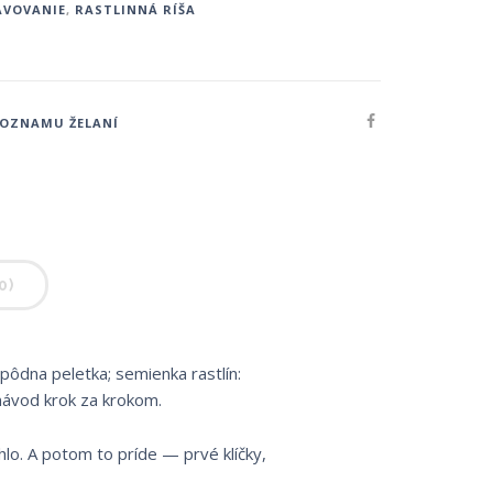
AVOVANIE
,
RASTLINNÁ RÍŠA
ZOZNAMU ŽELANÍ
0)
 pôdna peletka; semienka rastlín:
návod krok za krokom.
ohlo. A potom to príde — prvé klíčky,