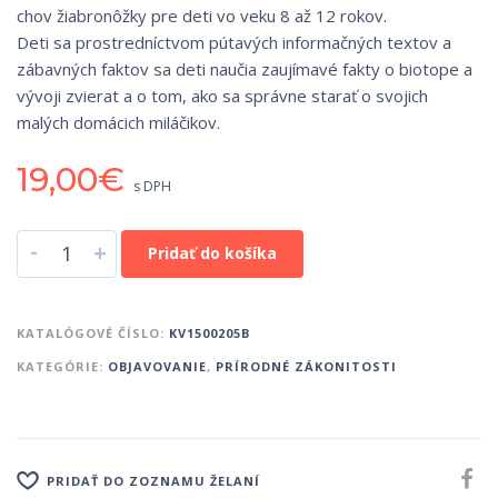
chov žiabronôžky pre deti vo veku 8 až 12 rokov.
Deti sa prostredníctvom pútavých informačných textov a
zábavných faktov sa deti naučia zaujímavé fakty o biotope a
vývoji zvierat a o tom, ako sa správne starať o svojich
malých domácich miláčikov.
19,00
€
s DPH
-
+
Pridať do košíka
KATALÓGOVÉ ČÍSLO:
KV1500205B
KATEGÓRIE:
OBJAVOVANIE
,
PRÍRODNÉ ZÁKONITOSTI
PRIDAŤ DO ZOZNAMU ŽELANÍ