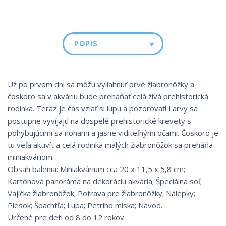
POPIS
Už po prvom dni sa môžu vyliahnuť prvé žiabronôžky a
čoskoro sa v akváriu bude preháňať celá živá prehistorická
rodinka. Teraz je čas vziať si lupu a pozorovať! Larvy sa
postupne vyvíjajú na dospelé prehistorické krevety s
pohybujúcimi sa nohami a jasne viditeľnými očami. Čoskoro je
tu veľa aktivít a celá rodinka malých žiabronôžok sa preháňa
miniakváriom.
Obsah balenia: Miniakvárium cca 20 x 11,5 x 5,8 cm;
Kartónová panoráma na dekoráciu akvária; Špeciálna soľ;
Vajíčka žiabronôžok; Potrava pre žiabronôžky; Nálepky;
Piesok; Špachtľa; Lupa; Petriho miska; Návod.
Určené pre deti od 8 do 12 rokov.