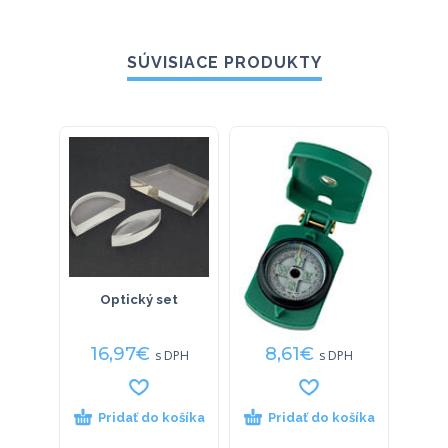
SÚVISIACE PRODUKTY
Optický set
Kompas Konuspoint-
Ze
6
16,97
€
8,61
€
12
s DPH
s DPH
Pridať do košíka
Pridať do košíka
P