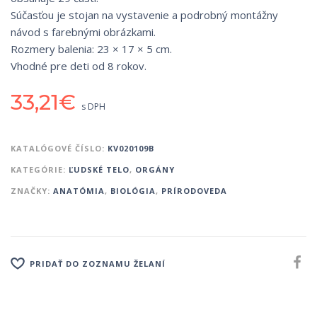
Súčasťou je stojan na vystavenie a podrobný montážny
návod s farebnými obrázkami.
Rozmery balenia: 23 × 17 × 5 cm.
Vhodné pre deti od 8 rokov.
33,21
€
s DPH
KATALÓGOVÉ ČÍSLO:
KV020109B
KATEGÓRIE:
ĽUDSKÉ TELO
,
ORGÁNY
ZNAČKY:
ANATÓMIA
,
BIOLÓGIA
,
PRÍRODOVEDA
PRIDAŤ DO ZOZNAMU ŽELANÍ