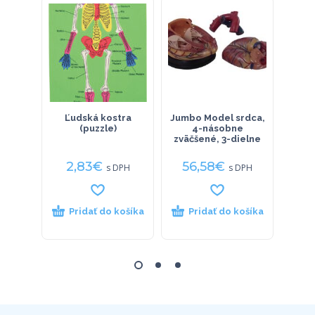
Ľudská kostra
Jumbo Model srdca,
Mag
(puzzle)
4-násobne
Ľu
zväčšené, 3-dielne
2,83
€
56,58
€
40
s DPH
s DPH
Pridať do košíka
Pridať do košíka
P