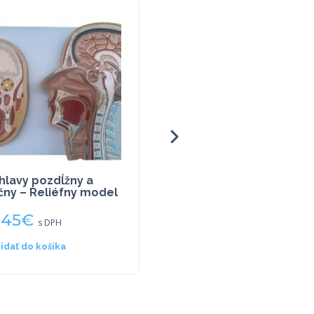
hlavy pozdĺžny a
Never vlastným očiam
čny – Reliéfny model
,45
€
12,73
€
s DPH
s DPH
ridať do košíka
Pridať do košíka