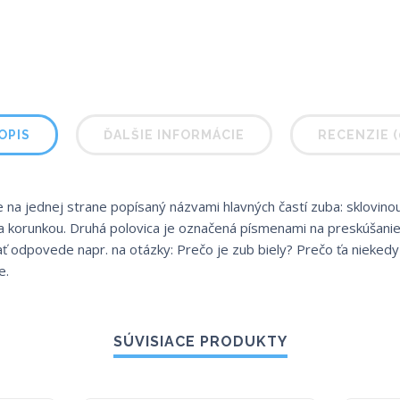
OPIS
ĎALŠIE INFORMÁCIE
RECENZIE (
 na jednej strane popísaný názvami hlavných častí zuba: sklovin
 a korunkou. Druhá polovica je označená písmenami na preskúšan
 odpovede napr. na otázky: Prečo je zub biely? Prečo ťa niekedy 
e.
SÚVISIACE PRODUKTY