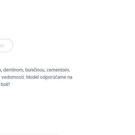
0)
ou, dentínom, buničinou, cementom,
ie vedomostí. Model odporúčame na
bolí?