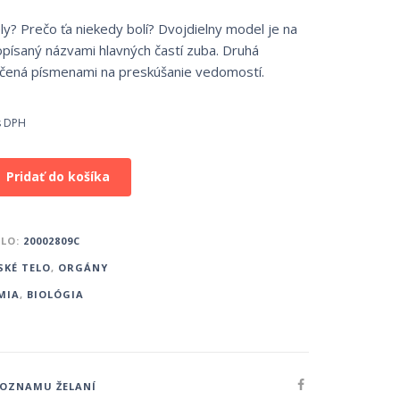
ly? Prečo ťa niekedy bolí? Dvojdielny model je na
opísaný názvami hlavných častí zuba. Druhá
ačená písmenami na preskúšanie vedomostí.
s DPH
Pridať do košíka
SLO:
20002809C
SKÉ TELO
,
ORGÁNY
MIA
,
BIOLÓGIA
ZOZNAMU ŽELANÍ