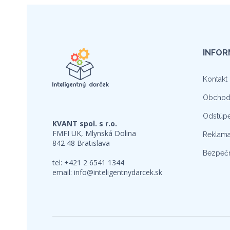
INFOR
Kontakt
Obchod
Odstúpe
KVANT spol. s r.o.
FMFI UK, Mlynská Dolina
Reklama
842 48 Bratislava
Bezpečn
tel: +421 2 6541 1344
email:
info@inteligentnydarcek.sk