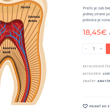
Prečo je zub bie
jednej strane p
polovica je ozn
18,45
€
-
+
KATALÓGOVÉ ČÍ
KATEGÓRIE:
ĽUD
ZNAČKY:
ANATÓ
PRIDAŤ DO 