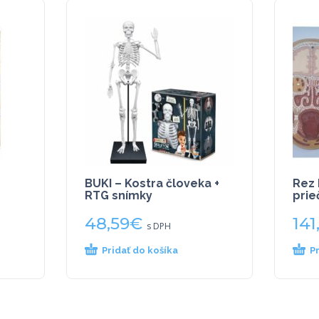
BUKI – Kostra človeka +
Rez 
RTG snímky
prie
48,59
€
141
s DPH
Pridať do košíka
P