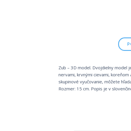
P
Zub – 3D model. Dvojdielny model je
nervami, krvnými cievami, koreňom
skupinové vyučovanie, môžete hľadať
Rozmer: 15 cm. Popis je v slovenčin