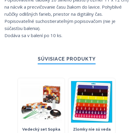
na nácvik a precvičovanie času žiakom do lavice. Pohyblivé
ručičky odlišných farieb, priestor na digitálny čas.
Popisovateľné suchostierateľným popisovačom (nie je
súčasťou balenia).
Dodáva sa v balení po 10 ks.
SÚVISIACE PRODUKTY
Vedecký set Sopka
Zlomky nie sú veda
Ras