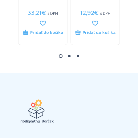
pe
33,21
€
12,92
€
24
s DPH
s DPH
Pridať do košíka
Pridať do košíka
P