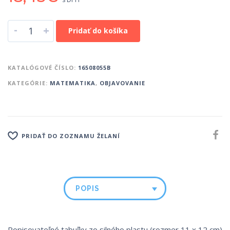
-
+
Pridať do košíka
KATALÓGOVÉ ČÍSLO:
16508055B
KATEGÓRIE:
MATEMATIKA
,
OBJAVOVANIE
PRIDAŤ DO ZOZNAMU ŽELANÍ
POPIS
Popisovateľné tabuľky zo silného plastu (rozmer 11 x 12 cm)