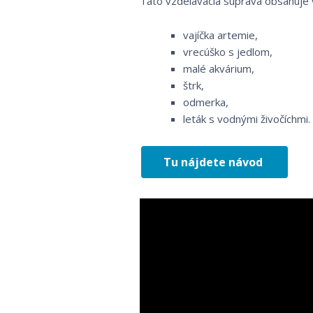
Táto vzdelávacia súprava obsahuje 
vajíčka artemie,
vrecúško s jedlom,
malé akvárium,
štrk,
odmerka,
leták s vodnými živočíchmi.
Tu nájdete návod