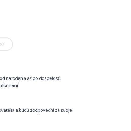
0)
 od narodenia až po dospelosť,
formácií.
ovatelia a budú zodpovední za svoje