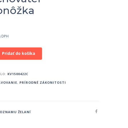
onôžka
s DPH
Pridať do košíka
SLO:
KV1500422C
AVOVANIE
,
PRÍRODNÉ ZÁKONITOSTI
ZOZNAMU ŽELANÍ