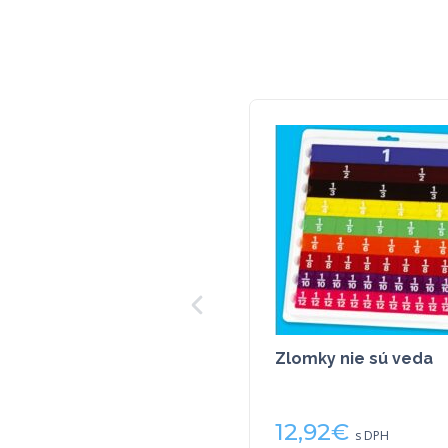
Zlomky nie sú veda
12,92
€
s DPH