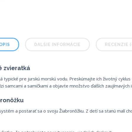
OPIS
ĎALŠIE INFORMÁCIE
RECENZIE (
é zvieratká
ká typické pre jurskú morskú vodu. Preskúmajte ich životný cyklus
zi samcami a samičkami a objavte množstvo ďalších zaujímavých in
bronôžku
ystém a postarať sa o svoju Žiabronôžku. Z detí sa stanú malí ch