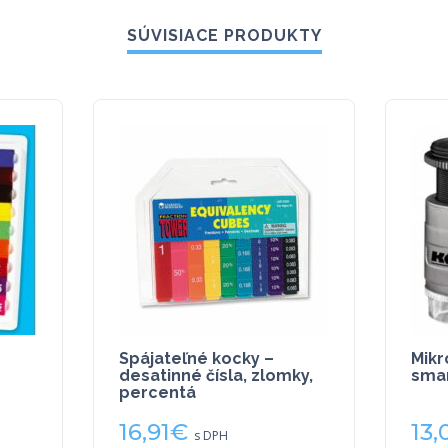
SÚVISIACE PRODUKTY
Spájateľné kocky –
Mikr
desatinné čísla, zlomky,
smar
percentá
16,91
€
13,
s DPH