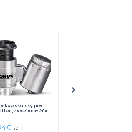
oskop školský pre
Rastlinná bunka – peno
tfón, zväčšenie 20x
model
04
€
24,60
€
s DPH
s DPH