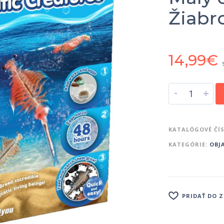
Žiabr
14,99
€
-
+
KATALÓGOVÉ ČÍ
KATEGÓRIE:
OBJ
PRIDAŤ DO 